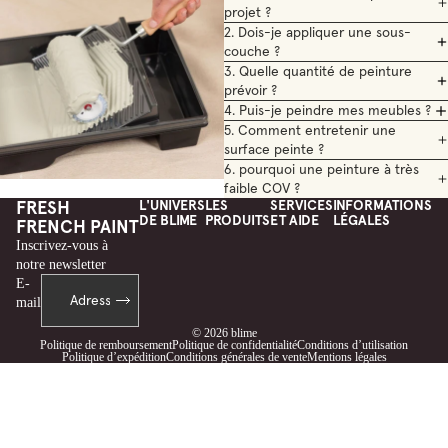
projet ?
2. Dois-je appliquer une sous-
couche ?
3. Quelle quantité de peinture
prévoir ?
4. Puis-je peindre mes meubles ?
5. Comment entretenir une
surface peinte ?
6. pourquoi une peinture à très
faible COV ?
FRESH
L'UNIVERS
LES
SERVICES
INFORMATIONS
DE BLIME
PRODUITS
ET AIDE
LÉGALES
FRENCH PAINT
Inscrivez-vous à
notre newsletter
E-
mail
© 2026
blime
Politique de remboursement
Politique de confidentialité
Conditions d’utilisation
Politique d’expédition
Conditions générales de vente
Mentions légales