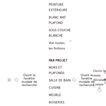
PEINTURE
EXTÉRIEURE
BLANC MAT
PLAFOND
SOUS COUCHE
BLANCHE
Voir toutes
les finitions
PAR PROJET
MURS ET
Ouvrir le
O
PLAFONDS
Ouvrir la
Ouvrir la
menu
fenêtre
fenêtre
d
SALLE DE BAIN
déroulant
modale de
modale de
Compte
recherche
recherche
CUISINE
MEUBLE
BOISERIES