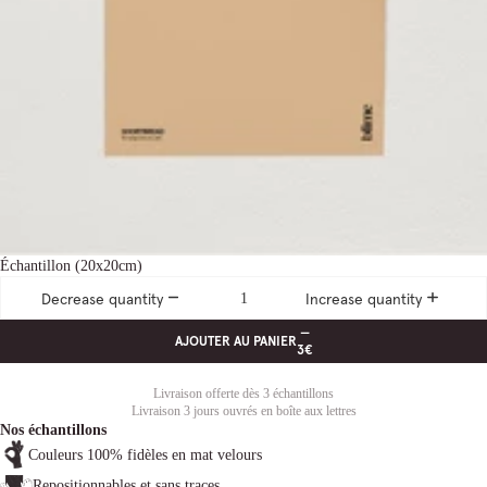
Échantillon (20x20cm)
Decrease quantity
Increase quantity
—
AJOUTER AU PANIER
3€
Livraison offerte dès 3 échantillons
Livraison 3 jours ouvrés en boîte aux lettres
Nos échantillons
Couleurs 100% fidèles en mat velours
Repositionnables et sans traces