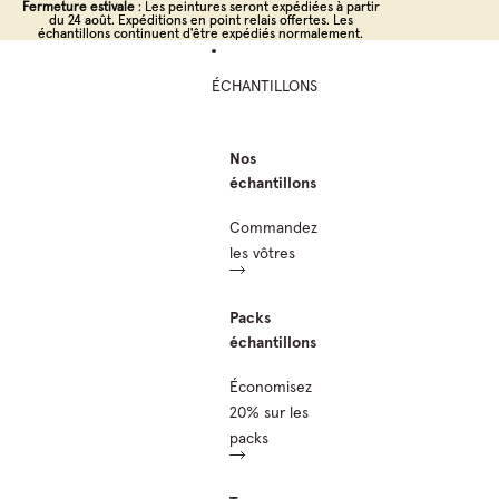
Ignorer et passer au contenu
Fermeture estivale
Fermeture estivale : Les peintures seront expédiées à partir
: Les peintures seront expédiées à partir
du 24 août. Expéditions en point relais offertes. Les
du 24 août. Expéditions en point relais offertes. Les
échantillons continuent d'être expédiés normalement.
échantillons continuent d'être expédiés normalement.
ÉCHANTILLONS
Nos
échantillons
Commandez
les vôtres
Packs
échantillons
Économisez
20% sur les
packs