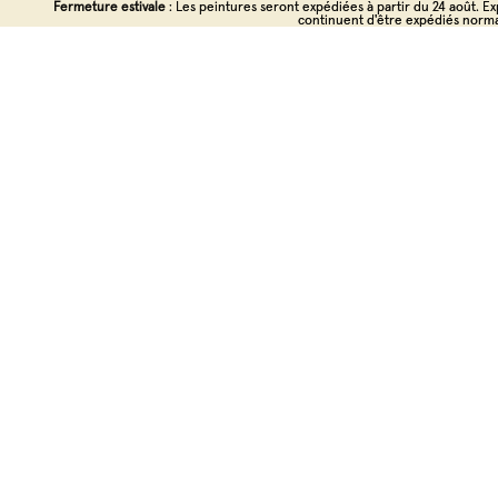
Ignorer et passer au contenu
Fermeture estivale
Fermeture estivale : Les peintures seront expédiées à partir du 24 août. Exp
: Les peintures seront expédiées à partir du 24 août. Exp
continuent d'être expédiés norm
continuent d'être expédiés norm