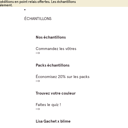
éditions en point relais offertes. Les échantillons
éditions en point relais offertes. Les échantillons
alement.
alement.
ÉCHANTILLONS
Nos échantillons
Commandez les vôtres
Packs échantillons
Économisez 20% sur les packs
Trouvez votre couleur
Faites le quiz !
Lisa Gachet x blime