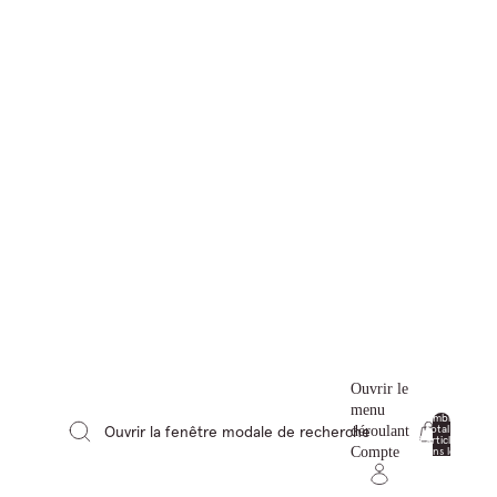
Ouvrir le
menu
Nombre
total
Ouvrir la fenêtre modale de recherche
déroulant
d’articles
0
dans le
Compte
panier: 0