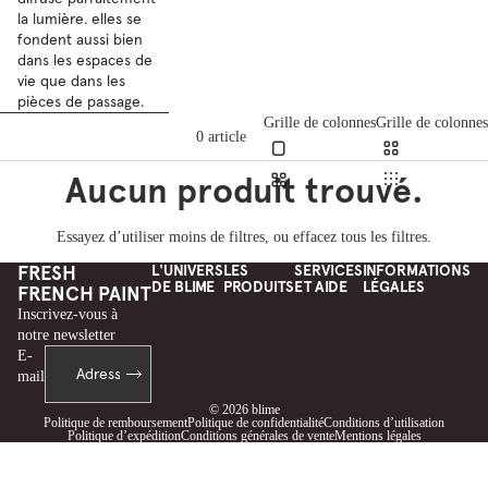
la lumière. elles se
fondent aussi bien
dans les espaces de
vie que dans les
pièces de passage.
Passer à la liste des résultats
Grille de colonnes
Grille de colonnes
0 article
Aucun produit trouvé.
Essayez d’utiliser moins de filtres, ou
effacez tous les filtres
.
FRESH
L'UNIVERS
LES
SERVICES
INFORMATIONS
DE BLIME
PRODUITS
ET AIDE
LÉGALES
FRENCH PAINT
Inscrivez-vous à
notre newsletter
E-
mail
© 2026
blime
Politique de remboursement
Politique de confidentialité
Conditions d’utilisation
Politique d’expédition
Conditions générales de vente
Mentions légales