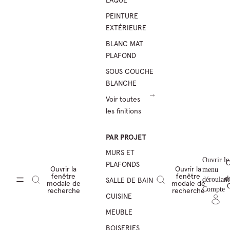
LAQUE
PEINTURE
EXTÉRIEURE
BLANC MAT
PLAFOND
SOUS COUCHE
BLANCHE
Voir toutes
les finitions
PAR PROJET
MURS ET
Ouvrir le
O
PLAFONDS
Ouvrir la
Ouvrir la
menu
fenêtre
fenêtre
d
SALLE DE BAIN
déroulant
modale de
modale de
Compte
recherche
recherche
CUISINE
MEUBLE
BOISERIES