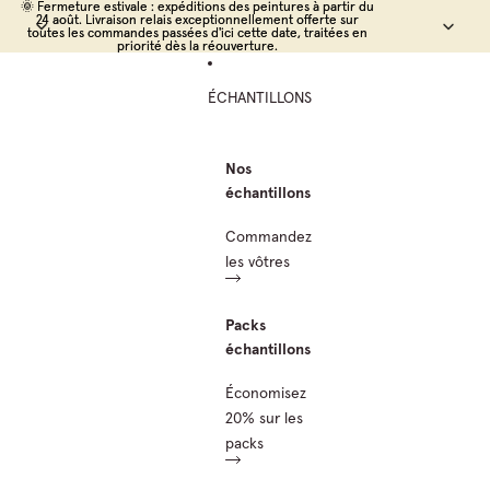
Ignorer et passer au contenu
🌞 Fermeture estivale : expéditions des peintures à partir du
🌞 Fermeture estivale : expéditions des peintures à partir du
24 août. Livraison relais exceptionnellement offerte sur
24 août. Livraison relais exceptionnellement offerte sur
toutes les commandes passées d'ici cette date, traitées en
toutes les commandes passées d'ici cette date, traitées en
priorité dès la réouverture.
priorité dès la réouverture.
ÉCHANTILLONS
Nos
échantillons
Commandez
les vôtres
Packs
échantillons
Économisez
20% sur les
packs