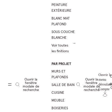
PEINTURE
EXTÉRIEURE
BLANC MAT
PLAFOND
SOUS COUCHE
BLANCHE
Voir toutes
les finitions
PAR PROJET
MURS ET
Ouvrir le
O
PLAFONDS
Ouvrir la
Ouvrir la
menu
fenêtre
fenêtre
d
SALLE DE BAIN
déroulant
modale de
modale de
Compte
recherche
recherche
CUISINE
MEUBLE
BOISERIES