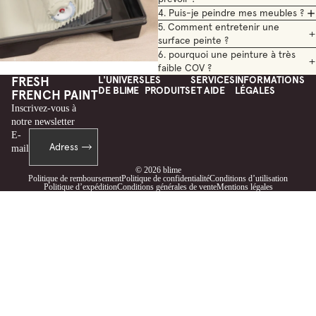
4. Puis-je peindre mes meubles ?
5. Comment entretenir une
surface peinte ?
6. pourquoi une peinture à très
faible COV ?
FRESH
L'UNIVERS
LES
SERVICES
INFORMATIONS
DE BLIME
PRODUITS
ET AIDE
LÉGALES
FRENCH PAINT
Inscrivez-vous à
notre newsletter
E-
mail
© 2026
blime
Politique de remboursement
Politique de confidentialité
Conditions d’utilisation
Politique d’expédition
Conditions générales de vente
Mentions légales