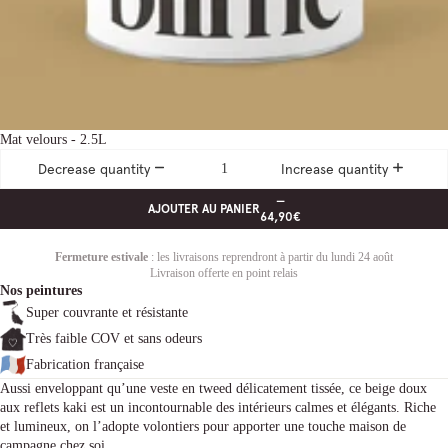
Mat velours - 2.5L
Decrease quantity
Increase quantity
—
AJOUTER AU PANIER
64,90€
Fermeture estivale
: les livraisons reprendront à partir du lundi 24 août
Livraison offerte en point relais
Nos peintures
Super couvrante et résistante
Très faible COV et sans odeurs
Fabrication française
Aussi enveloppant qu’une veste en tweed délicatement tissée, ce beige doux
aux reflets kaki est un incontournable des intérieurs calmes et élégants. Riche
et lumineux, on l’adopte volontiers pour apporter une touche maison de
campagne chez soi.