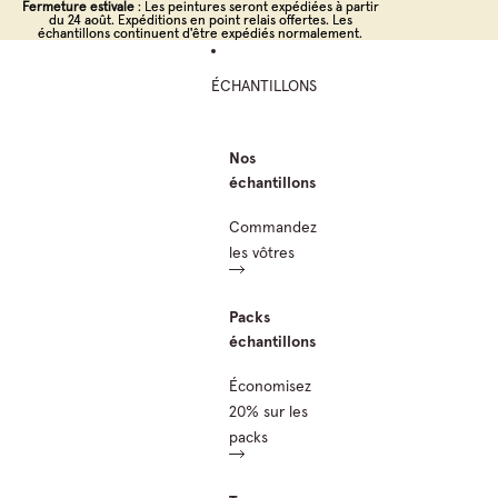
Ignorer et passer au contenu
Fermeture estivale
Fermeture estivale : Les peintures seront expédiées à partir
: Les peintures seront expédiées à partir
du 24 août. Expéditions en point relais offertes. Les
du 24 août. Expéditions en point relais offertes. Les
échantillons continuent d'être expédiés normalement.
échantillons continuent d'être expédiés normalement.
ÉCHANTILLONS
Nos
échantillons
Commandez
les vôtres
Packs
échantillons
Économisez
20% sur les
packs