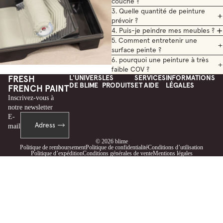
couche ?
3. Quelle quantité de peinture
prévoir ?
4. Puis-je peindre mes meubles ?
5. Comment entretenir une
surface peinte ?
6. pourquoi une peinture à très
faible COV ?
FRESH
L'UNIVERS
LES
SERVICES
INFORMATIONS
DE BLIME
PRODUITS
ET AIDE
LÉGALES
FRENCH PAINT
Inscrivez-vous à
notre newsletter
E-
mail
© 2026
blime
Politique de remboursement
Politique de confidentialité
Conditions d’utilisation
Politique d’expédition
Conditions générales de vente
Mentions légales