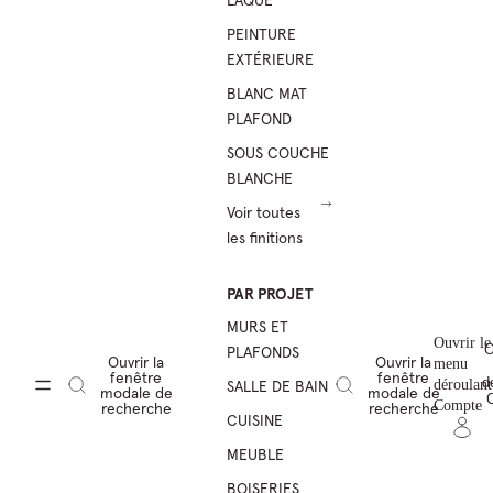
LAQUE
PEINTURE
EXTÉRIEURE
BLANC MAT
PLAFOND
SOUS COUCHE
BLANCHE
Voir toutes
les finitions
PAR PROJET
MURS ET
Ouvrir le
O
PLAFONDS
Ouvrir la
Ouvrir la
menu
fenêtre
fenêtre
d
SALLE DE BAIN
déroulant
modale de
modale de
Compte
recherche
recherche
CUISINE
MEUBLE
BOISERIES