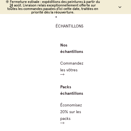
Ignorer et passer au contenu
🌞 Fermeture estivale : expéditions des peintures à partir du
🌞 Fermeture estivale : expéditions des peintures à partir du
24 août. Livraison relais exceptionnellement offerte sur
24 août. Livraison relais exceptionnellement offerte sur
toutes les commandes passées d'ici cette date, traitées en
toutes les commandes passées d'ici cette date, traitées en
priorité dès la réouverture.
priorité dès la réouverture.
ÉCHANTILLONS
Nos
échantillons
Commandez
les vôtres
Packs
échantillons
Économisez
20% sur les
packs