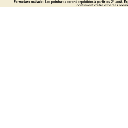
Ignorer et passer au contenu
Fermeture estivale
Fermeture estivale : Les peintures seront expédiées à partir du 24 août. Exp
: Les peintures seront expédiées à partir du 24 août. Exp
continuent d'être expédiés norm
continuent d'être expédiés norm