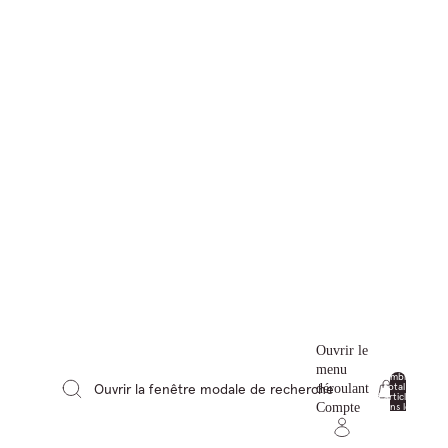
Ouvrir le
menu
Nombre
total
Ouvrir la fenêtre modale de recherche
déroulant
d’articles
0
dans le
Compte
panier: 0