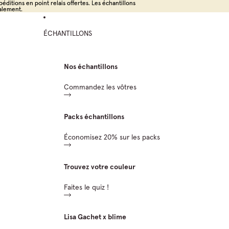
éditions en point relais offertes. Les échantillons
éditions en point relais offertes. Les échantillons
alement.
alement.
ÉCHANTILLONS
Nos échantillons
Commandez les vôtres
Packs échantillons
Économisez 20% sur les packs
Trouvez votre couleur
Faites le quiz !
Lisa Gachet x blime